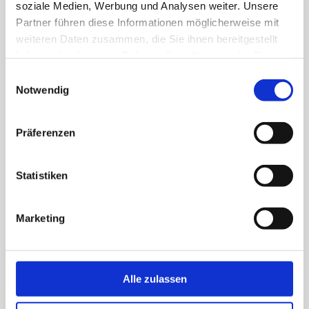
soziale Medien, Werbung und Analysen weiter. Unsere
DRUMS | VOCALS
Partner führen diese Informationen möglicherweise mit
weiteren Daten zusammen, die Sie ihnen bereitgestellt
haben oder die sie im Rahmen Ihrer Nutzung der Dienste
gesammelt haben.
Einwilligungsauswahl
Notwendig
Präferenzen
Statistiken
Marketing
Thomas «Tom» Uhlhorn
KEYBOARDS | VOCALS
Alle zulassen